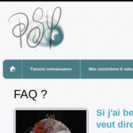
-
Faisons connaissance
Mes convictions & vale
FAQ ?
Si j'ai 
veut dir